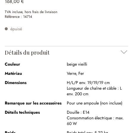
168,00 €
TVA incluse, hors frais de livraison
Référence :
14714
épuisé
Détails du produit
Couleur
beige vieilli
Matériau
Verre
,
Fer
Dimensions
H/L/P env. 19/19/19 cm
Longueur de chaîne et câble :
L
env. 200 cm
Remarque sur les accessoires
Pour une ampoule (non incluse)
Détails techniques
Douille :
E14
Consommation électrique :
max.
60 W
Poids
Poids total env. 5,22 kg