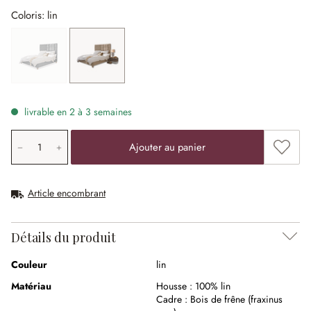
Coloris: lin
gris
(Cette option n'est pas disponible actuellement.)
lin
livrable en 2 à 3 semaines
Quantité de produit: saisissez la valeur souhaitée ou uti
Ajouter
Ajouter au panier
Article encombrant
Détails du produit
Couleur
lin
Matériau
Housse :
100% lin
Cadre :
Bois de frêne (fraxinus