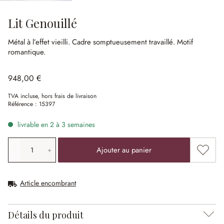
Lit Genouillé
Métal à l’effet vieilli.
Cadre somptueusement travaillé.
Motif
romantique.
948,00 €
TVA incluse, hors frais de livraison
Référence :
15397
livrable en 2 à 3 semaines
Quantité de produit: saisissez la valeur souhaitée ou uti
Ajouter
Ajouter au panier
Article encombrant
Détails du produit