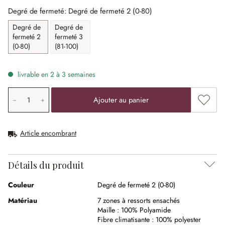
Degré de fermeté: Degré de fermeté 2 (0-80)
Degré de
Degré de
fermeté 2
fermeté 3
(0-80)
(81-100)
livrable en 2 à 3 semaines
Quantité de produit: saisissez la valeur souhaitée ou uti
Ajouter
Ajouter au panier
Article encombrant
Détails du produit
Couleur
Degré de fermeté 2 (0-80)
Matériau
7 zones à ressorts ensachés
Maille :
100% Polyamide
Fibre climatisante :
100% polyester