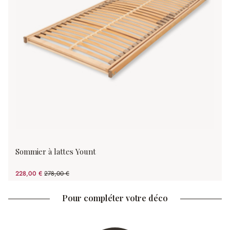
Sommier à lattes Yount
228,00 €
278,00 €
(17.99%spared)
Pour compléter votre déco