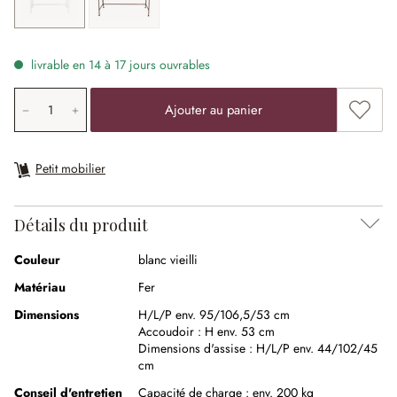
livrable en 14 à 17 jours ouvrables
Quantité de produit: saisissez la valeur souhaitée ou uti
Ajouter
Ajouter au panier
Petit mobilier
Détails du produit
Couleur
blanc vieilli
Matériau
Fer
Dimensions
H/L/P env. 95/106,5/53 cm
Accoudoir :
H env. 53 cm
Dimensions d'assise :
H/L/P env. 44/102/45
cm
Conseil d'entretien
Capacité de charge : env. 200 kg