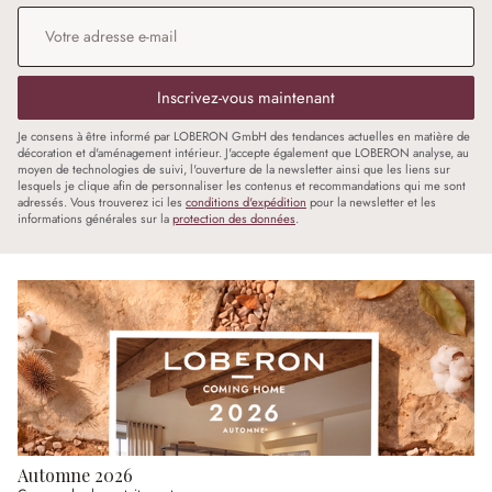
Adresse e-mail
*
Inscrivez-vous maintenant
Je consens à être informé par LOBERON GmbH des tendances actuelles en matière de
décoration et d'aménagement intérieur. J'accepte également que LOBERON analyse, au
moyen de technologies de suivi, l'ouverture de la newsletter ainsi que les liens sur
lesquels je clique afin de personnaliser les contenus et recommandations qui me sont
adressés. Vous trouverez ici les
conditions d'expédition
pour la newsletter et les
informations générales sur la
protection des données
.
Automne 2026