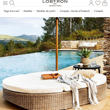
Vous a
Le
Revenir au contenu principal
Page d'accueil
Meubles
Meubles de jardin
Canapés, chaises et fauteuils
Canapés