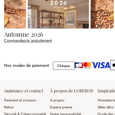
Automne 2026
Commandez-le gratuitement
Nos modes de paiement
Chèque
Chèque
Assistance et contact
À propos de LOBERON
Inspirati
Paiement et Livraison
À propos
Homestori
Retour
Espace presse
Idées déco
Sécurité & Cybercriminalité
Notre responsabilité
Guide des s