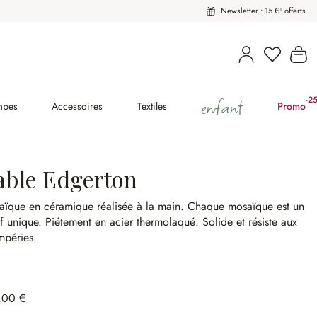
Newsletter : 15 €¹ offerts
Vous avez
Le
enfant
-2
(2
mpes
Accessoires
Textiles
Promo
able Edgerton
ïque en céramique réalisée à la main.
Chaque mosaïque est un
f unique.
Piétement en acier thermolaqué.
Solide et résiste aux
mpéries.
,00 €