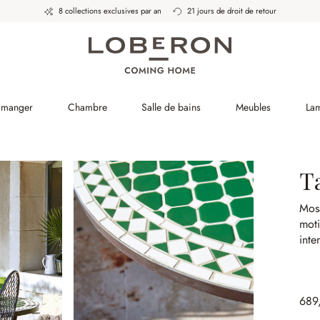
8 collections exclusives par an
21 jours de droit de retour
à manger
Chambre
Salle de bains
Meubles
La
T
Mosa
moti
inte
689