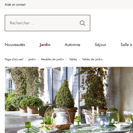
Aide et contact
enir au contenu principal
Aller à la recherche
Aller à la navigation principale
Nouveautés
Jardin
Automne
Séjour
Salle 
Page d'accueil
Jardin
Meubles de jardin
Tables
Tables de jardin