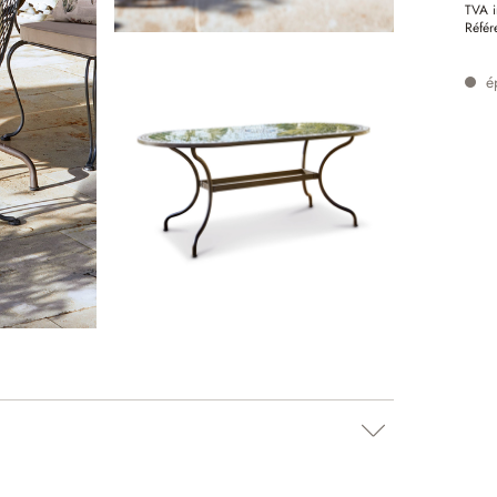
TVA i
Référ
é