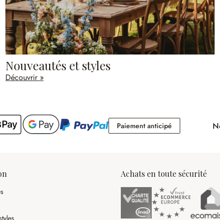
Nouveautés et styles
Découvrir »
No
Paiement antici
Paiement anticipé
on
Achats en toute sécurité
es
tyles