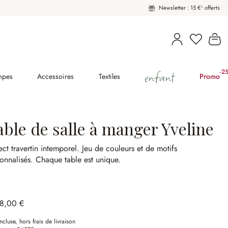
Newsletter : 15 €¹ offerts
Vous avez
Le
enfant
-2
(2
mpes
Accessoires
Textiles
Promo
able de salle à manger Yveline
ct travertin intemporel.
Jeu de couleurs et de motifs
onnalisés.
Chaque table est unique.
98,00 €
ncluse, hors frais de livraison