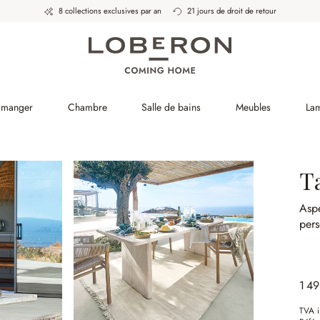
8 collections exclusives par an
21 jours de droit de retour
à manger
Chambre
Salle de bains
Meubles
La
T
Aspe
pers
1 4
TVA i