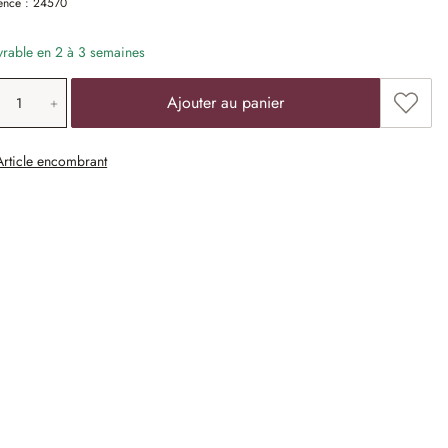
ence :
24570
vrable en 2 à 3 semaines
antité de produit: saisissez la valeur souha
Ajoute
Ajouter au panier
Article encombrant