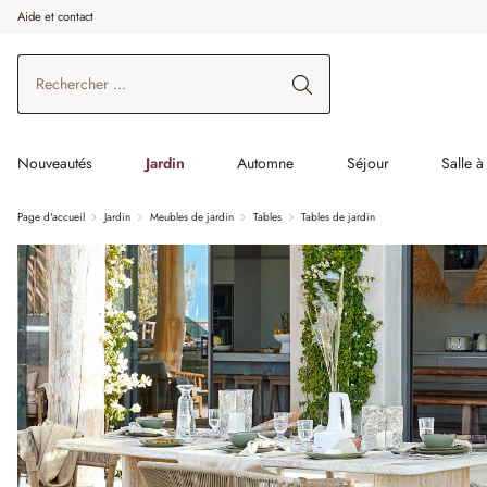
Aide et contact
enir au contenu principal
Aller à la recherche
Aller à la navigation principale
Nouveautés
Jardin
Automne
Séjour
Salle 
Page d'accueil
Jardin
Meubles de jardin
Tables
Tables de jardin