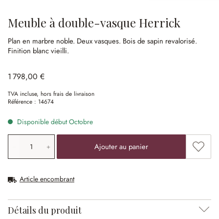
Meuble à double-vasque Herrick
Plan en marbre noble.
Deux vasques.
Bois de sapin revalorisé.
Finition blanc vieilli.
1 798,00 €
TVA incluse, hors frais de livraison
Référence :
14674
Disponible début Octobre
Quantité de produit: saisissez la valeur souhaitée ou uti
Ajouter
Ajouter au panier
Article encombrant
Détails du produit