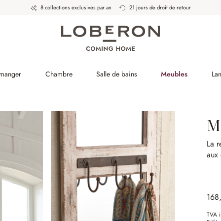
8 collections exclusives par an
21 jours de droit de retour
 manger
Chambre
Salle de bains
Meubles
La
M
La r
aux 
168
TVA i