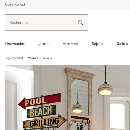
Aide et contact
enir au contenu principal
Aller à la recherche
Aller à la navigation principale
Nouveautés
Jardin
Automne
Séjour
Salle à
Page d'accueil
Meubles
Miroirs