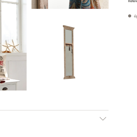
Référ
é