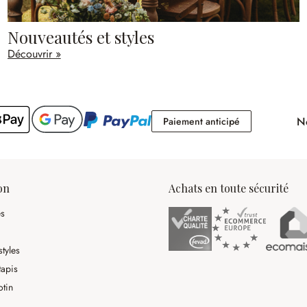
Nouveautés et styles
Découvrir »
No
Paiement antici
Paiement anticipé
on
Achats en toute sécurité
es
tyles
tapis
otin