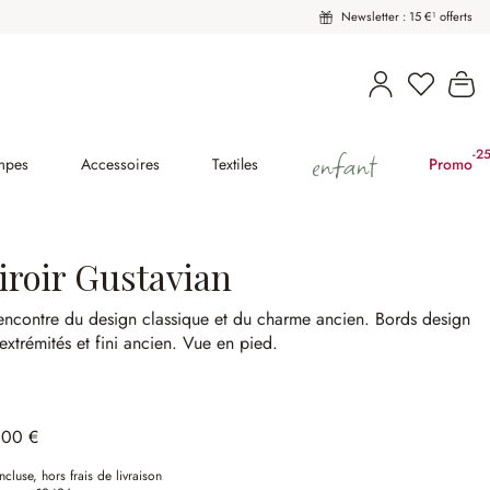
Newsletter : 15 €¹ offerts
Vous avez
Le
enfant
-2
(2
mpes
Accessoires
Textiles
Promo
iroir Gustavian
encontre du design classique et du charme ancien.
Bords design
extrémités et fini ancien.
Vue en pied.
,00 €
ncluse, hors frais de livraison