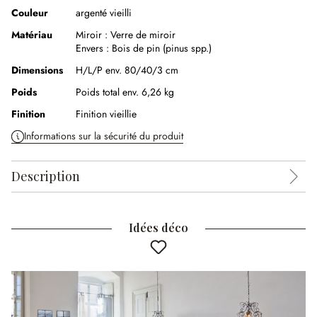
Couleur
argenté vieilli
Matériau
Miroir :
Verre de miroir
Envers :
Bois de pin (pinus spp.)
Dimensions
H/L/P env. 80/40/3 cm
Poids
Poids total env. 6,26 kg
Finition
Finition vieillie
Informations sur la sécurité du produit
Description
Idées déco