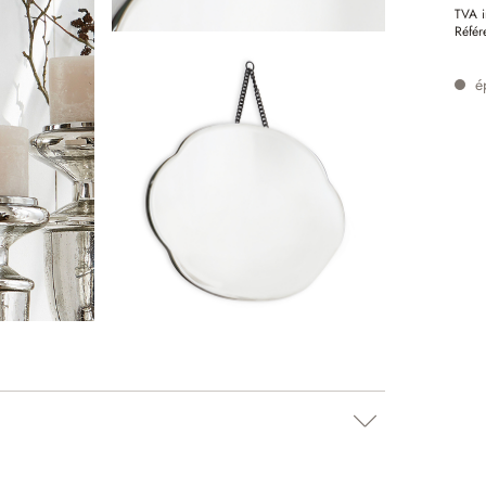
TVA i
Référ
é