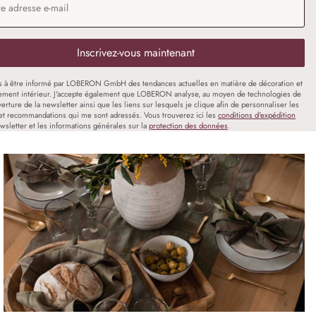
Inscrivez-vous maintenant
s à être informé par LOBERON GmbH des tendances actuelles en matière de décoration et
ment intérieur. J'accepte également que LOBERON analyse, au moyen de technologies de
uverture de la newsletter ainsi que les liens sur lesquels je clique afin de personnaliser les
et recommandations qui me sont adressés. Vous trouverez ici les
conditions d'expédition
wsletter et les informations générales sur la
protection des données
.