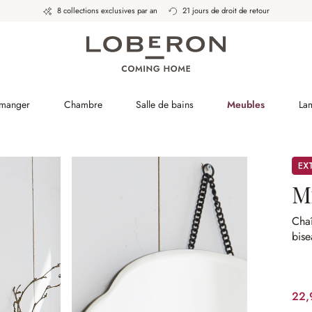
8 collections exclusives par an
21 jours de droit de retour
 manger
Chambre
Salle de bains
Meubles
La
Pro
M
Chaî
bise
22,