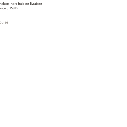
ncluse, hors frais de livraison
ence :
15815
puisé