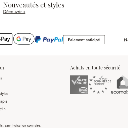
Nouveautés et styles
Découvrir »
No
Paiement antici
Paiement anticipé
on
Achats en toute sécurité
es
tyles
tapis
otin
ls, sauf indication contraire.