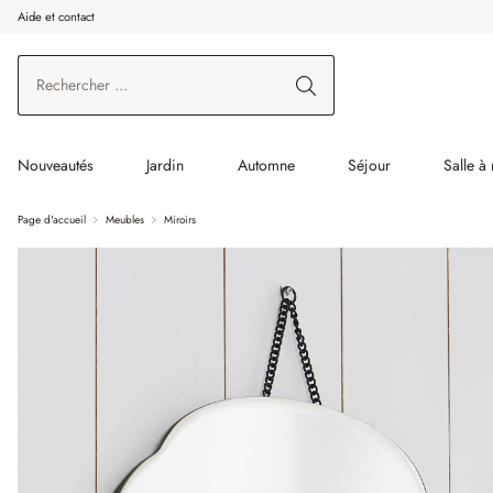
Aide et contact
enir au contenu principal
Aller à la recherche
Aller à la navigation principale
Nouveautés
Jardin
Automne
Séjour
Salle à
Page d'accueil
Meubles
Miroirs