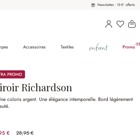
Newsletter : 15 €¹ offerts
Vous avez
Le
enfant
-2
(2
mpes
Accessoires
Textiles
Promo
mos
iroir Richardson
ne coloris argent.
Une élégance intemporelle.
Bord légèrement
auté.
95 €
28,95 €
(20.73%spared)