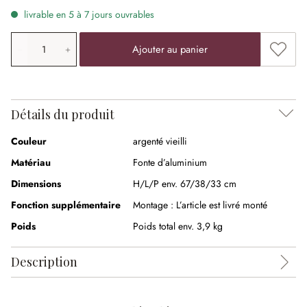
livrable en 5 à 7 jours ouvrables
Quantité de produit: saisissez la valeur souhaitée ou uti
Ajouter
Ajouter au panier
Détails du produit
Couleur
argenté vieilli
Matériau
Fonte d’aluminium
Dimensions
H/L/P env. 67/38/33 cm
Fonction supplémentaire
Montage :
L’article est livré monté
Poids
Poids total env. 3,9 kg
Description