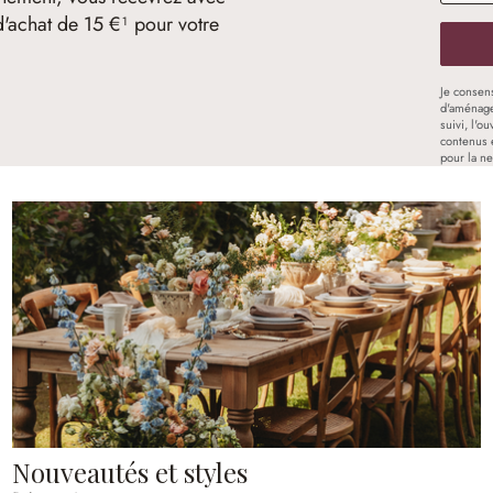
d'achat de 15 €¹ pour votre
Je consen
d'aménage
suivi, l'o
contenus 
pour la ne
Nouveautés et styles