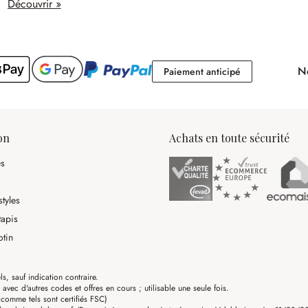
Découvrir »
No
Paiement antici
Paiement anticipé
on
Achats en toute sécurité
es
tyles
tapis
otin
ls, sauf indication contraire.
ec d'autres codes et offres en cours ; utilisable une seule fois.
omme tels sont certifiés FSC)