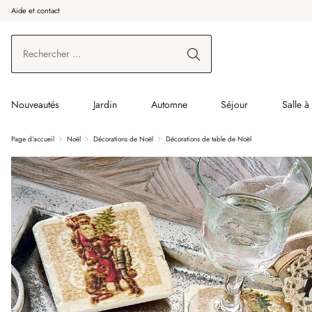
Aide et contact
enir au contenu principal
Aller à la recherche
Aller à la navigation principale
Nouveautés
Jardin
Automne
Séjour
Salle 
Page d'accueil
Noël
Décorations de Noël
Décorations de table de Noël