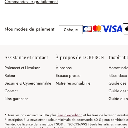
Commandez-le gratuitement
Nos modes de paiement
Chèque
Chèque
Assistance et contact
À propos de LOBERON
Inspirati
Paiement et Livraison
À propos
Homestori
Retour
Espace presse
Idées déco
Sécurité & Cybercriminalité
Notre responsabilité
Guide des s
Contact
Guide des 
Nos garanties
Guide du r
* Tous les prix incluent la TVA plus
frais d'expédition
et les frais de livraison éventue
¹ Inscription à la newsletter : valeur minimale de commande 60 € ; non combinable av
Numéro de licence de la marque FSC® : FSC-C136992 (Seuls les articles marqués c