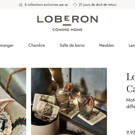
8 collections exclusives par an
21 jours de droit de retour
à manger
Chambre
Salle de bains
Meubles
La
L
C
Moti
diff
9,9