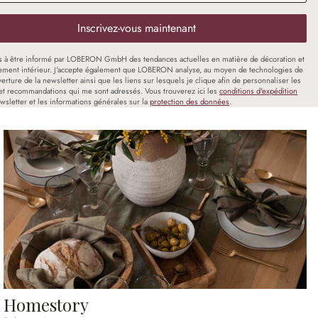
Inscrivez-vous maintenant
s à être informé par LOBERON GmbH des tendances actuelles en matière de décoration et
ment intérieur. J'accepte également que LOBERON analyse, au moyen de technologies de
uverture de la newsletter ainsi que les liens sur lesquels je clique afin de personnaliser les
et recommandations qui me sont adressés. Vous trouverez ici les
conditions d'expédition
wsletter et les informations générales sur la
protection des données
.
Homestory