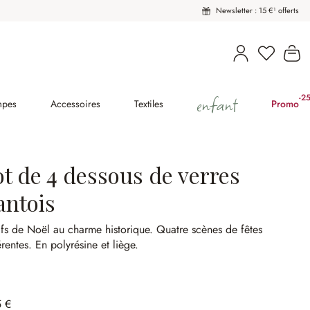
Newsletter : 15 €¹ offerts
Vous avez
Le
enfant
-2
(2
mpes
Accessoires
Textiles
Promo
ot de 4 dessous de verres
antois
fs de Noël au charme historique.
Quatre scènes de fêtes
érentes.
En polyrésine et liège.
5 €