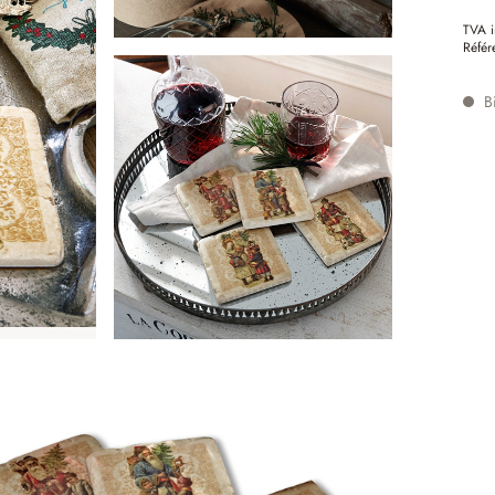
TVA i
Référ
Bi