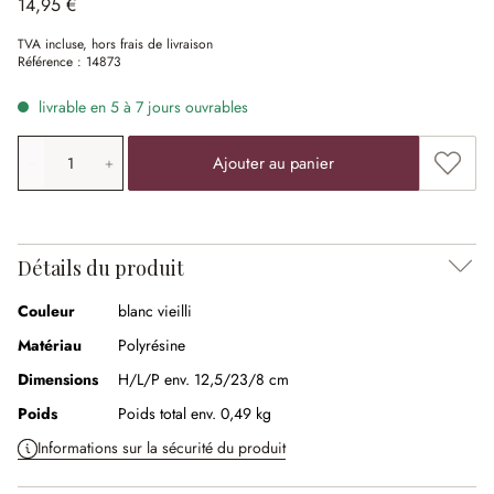
14,95 €
TVA incluse, hors frais de livraison
Référence :
14873
livrable en 5 à 7 jours ouvrables
Quantité de produit: saisissez la valeur souhaitée ou uti
Ajouter
Ajouter au panier
Détails du produit
Couleur
blanc vieilli
Matériau
Polyrésine
Dimensions
H/L/P env. 12,5/23/8 cm
Poids
Poids total env. 0,49 kg
Informations sur la sécurité du produit