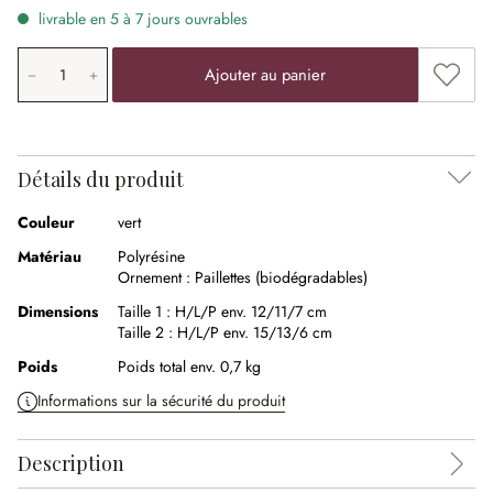
livrable en 5 à 7 jours ouvrables
Quantité de produit: saisissez la valeur souhaitée ou uti
Ajouter
Ajouter au panier
Détails du produit
Couleur
vert
Matériau
Polyrésine
Ornement :
Paillettes (biodégradables)
Dimensions
Taille 1 :
H/L/P env. 12/11/7 cm
Taille 2 :
H/L/P env. 15/13/6 cm
Poids
Poids total env. 0,7 kg
Informations sur la sécurité du produit
Description