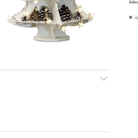
Référ
é