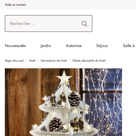
Aide et contact
enir au contenu principal
Aller à la recherche
Aller à la navigation principale
Nouveautés
Jardin
Automne
Séjour
Salle 
Page d'accueil
Noël
Décorations de Noël
Objets décoratifs de Noël