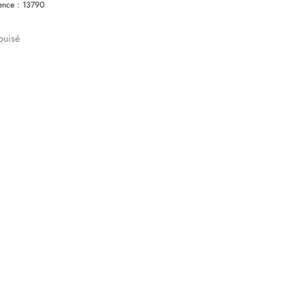
ence :
13790
puisé