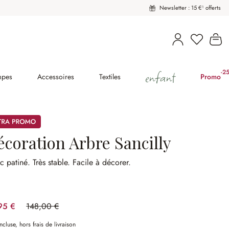
Newsletter : 15 €¹ offerts
Vous avez
Le
enfant
-2
(2
mpes
Accessoires
Textiles
Promo
mos
écoration Arbre Sancilly
c patiné.
Très stable.
Facile à décorer.
95 €
148,00 €
(33.14%spared)
ncluse, hors frais de livraison