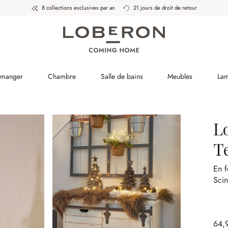
8 collections exclusives par an
21 jours de droit de retour
à manger
Chambre
Salle de bains
Meubles
La
Lo
T
En f
Scin
64,