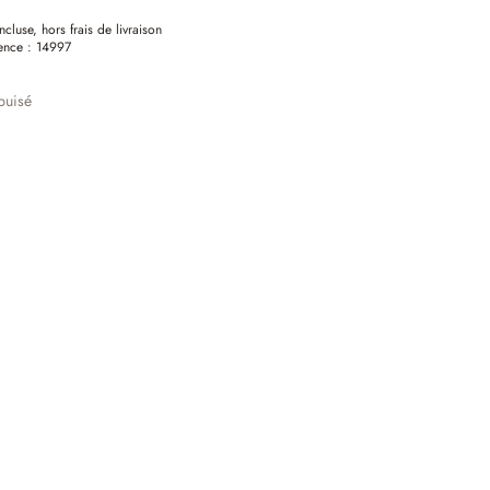
ncluse, hors frais de livraison
ence :
14997
puisé