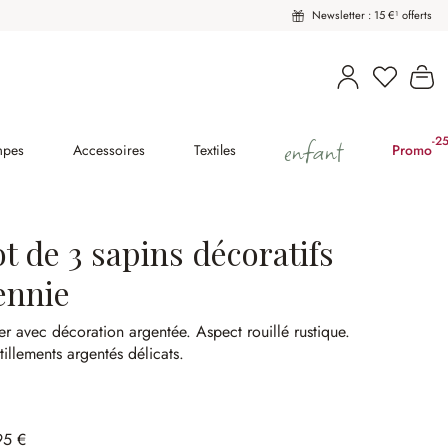
Newsletter : 15 €¹ offerts
Vous avez
Le
enfant
-2
(2
mpes
Accessoires
Textiles
Promo
t de 3 sapins décoratifs
ennie
er avec décoration argentée.
Aspect rouillé rustique.
tillements argentés délicats.
95 €