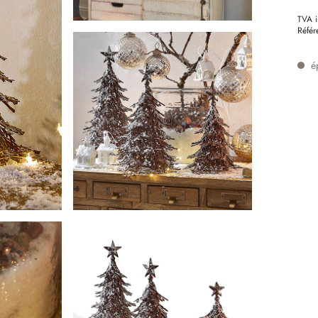
TVA i
Référ
é