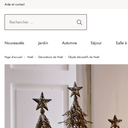
Aide et contact
enir au contenu principal
Aller à la recherche
Aller à la navigation principale
Nouveautés
Jardin
Automne
Séjour
Salle 
Page d'accueil
Noël
Décorations de Noël
Objets décoratifs de Noël