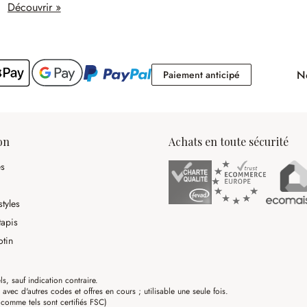
Découvrir »
No
Paiement antici
Paiement anticipé
on
Achats en toute sécurité
es
tyles
tapis
otin
ls, sauf indication contraire.
ec d'autres codes et offres en cours ; utilisable une seule fois.
omme tels sont certifiés FSC)