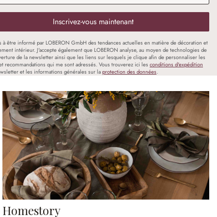
Inscrivez-vous maintenant
s à être informé par LOBERON GmbH des tendances actuelles en matière de décoration et
ment intérieur. J'accepte également que LOBERON analyse, au moyen de technologies de
uverture de la newsletter ainsi que les liens sur lesquels je clique afin de personnaliser les
et recommandations qui me sont adressés. Vous trouverez ici les
conditions d'expédition
wsletter et les informations générales sur la
protection des données
.
Homestory