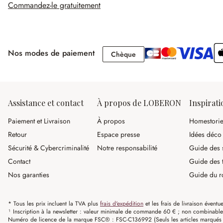
Commandez-le gratuitement
Nos modes de paiement
Chèque
Chèque
Assistance et contact
À propos de LOBERON
Inspirati
Paiement et Livraison
À propos
Homestori
Retour
Espace presse
Idées déco
Sécurité & Cybercriminalité
Notre responsabilité
Guide des s
Contact
Guide des 
Nos garanties
Guide du r
* Tous les prix incluent la TVA plus
frais d'expédition
et les frais de livraison éventue
¹ Inscription à la newsletter : valeur minimale de commande 60 € ; non combinable av
Numéro de licence de la marque FSC® : FSC-C136992 (Seuls les articles marqués c