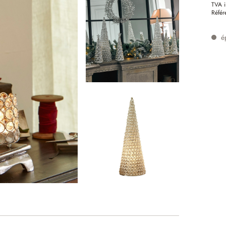
TVA i
Référ
é