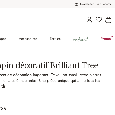
Newsletter : 15 €¹ offerts
Vous avez
Le
enfant
-2
(2
mpes
Accessoires
Textiles
Promo
pin décoratif Brilliant Tree
ment de décoration imposant.
Travail artisanal.
Avec pierres
mentales étincelantes.
Une pièce unique qui attire tous les
rds.
95 €