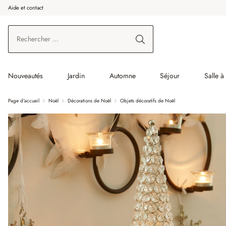
Aide et contact
enir au contenu principal
Aller à la recherche
Aller à la navigation principale
Nouveautés
Jardin
Automne
Séjour
Salle 
Page d'accueil
Noël
Décorations de Noël
Objets décoratifs de Noël