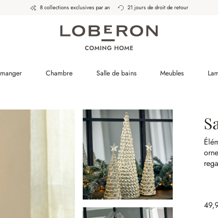
8 collections exclusives par an
21 jours de droit de retour
à manger
Chambre
Salle de bains
Meubles
La
Sa
Élé
orne
rega
49,