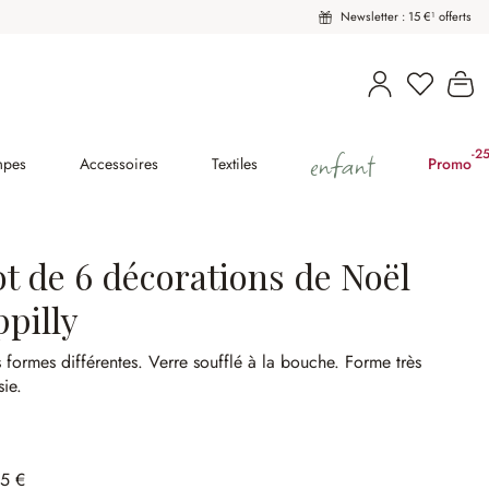
Newsletter : 15 €¹ offerts
Vous avez
Le
enfant
-2
(2
mpes
Accessoires
Textiles
Promo
ot de 6 décorations de Noël
ppilly
s formes différentes.
Verre soufflé à la bouche.
Forme très
sie.
95 €