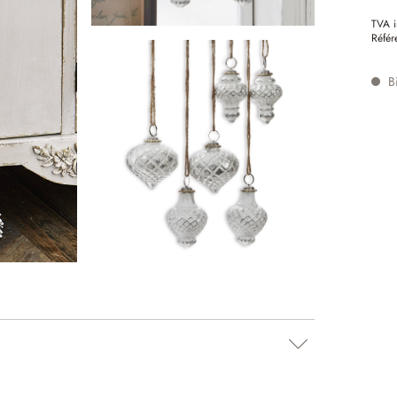
TVA i
Référ
Bi