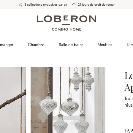
8 collections exclusives par an
21 jours de droit de retour
à manger
Chambre
Salle de bains
Meubles
La
L
A
Troi
réus
19,