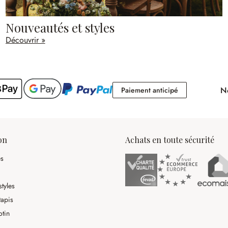
Nouveautés et styles
Découvrir »
No
Paiement antici
Paiement anticipé
on
Achats en toute sécurité
es
tyles
tapis
otin