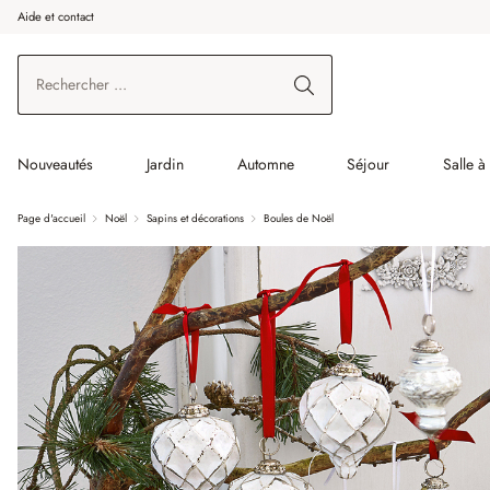
Aide et contact
enir au contenu principal
Aller à la recherche
Aller à la navigation principale
Nouveautés
Jardin
Automne
Séjour
Salle 
Page d'accueil
Noël
Sapins et décorations
Boules de Noël