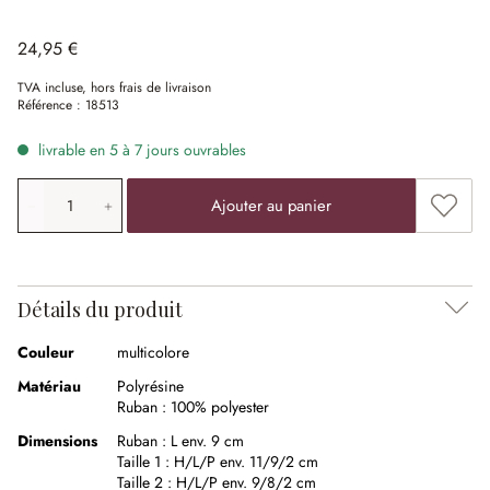
24,95 €
TVA incluse, hors frais de livraison
Référence :
18513
livrable en 5 à 7 jours ouvrables
Quantité de produit: saisissez la valeur souhaitée ou uti
Ajouter
Ajouter au panier
Détails du produit
Couleur
multicolore
Matériau
Polyrésine
Ruban :
100% polyester
Dimensions
Ruban :
L env. 9 cm
Taille 1 :
H/L/P env. 11/9/2 cm
Taille 2 :
H/L/P env. 9/8/2 cm