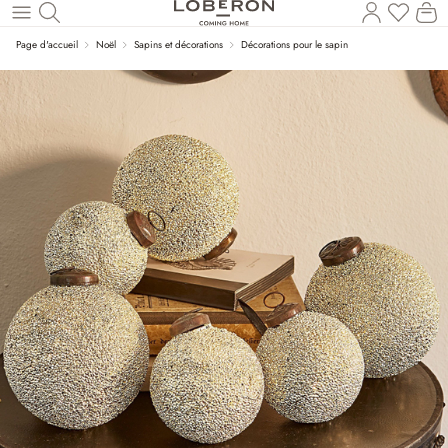
Vous a
Le
Revenir au contenu principal
Page d'accueil
Noël
Sapins et décorations
Décorations pour le sapin