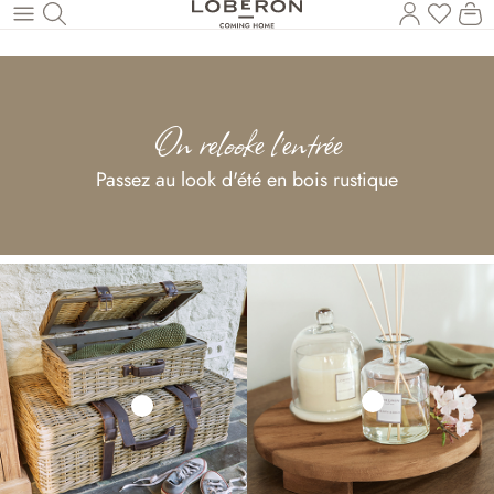
Vous a
Le
Revenir au contenu principal
On relooke l'entrée
Passez au look d'été en bois rustique