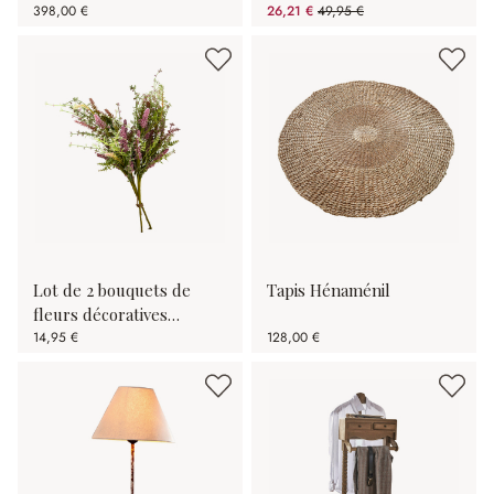
398,00 €
26,21 €
49,95 €
(47.53%spared)
Lot de 2 bouquets de
Tapis Hénaménil
fleurs décoratives
Oiselette
14,95 €
128,00 €