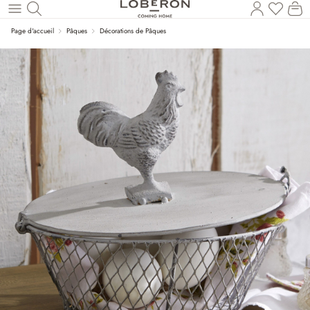
Vous a
Le
Revenir au contenu principal
Page d'accueil
Pâques
Décorations de Pâques