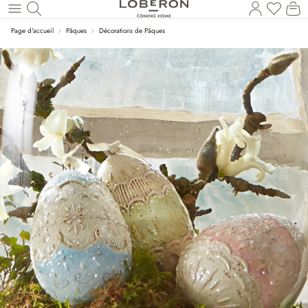
Vous a
Le
Revenir au contenu principal
Page d'accueil
Pâques
Décorations de Pâques