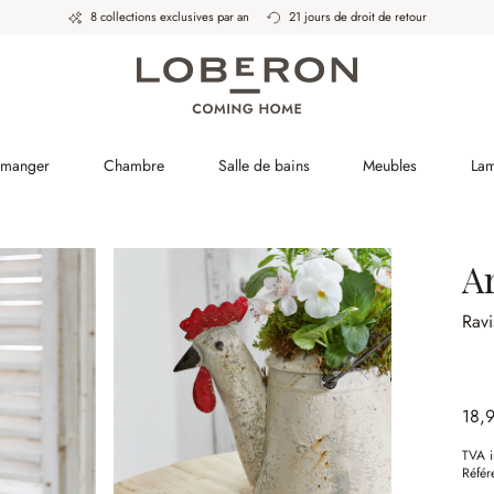
8 collections exclusives par an
21 jours de droit de retour
à manger
Chambre
Salle de bains
Meubles
La
A
Ravi
18,
TVA i
Référ