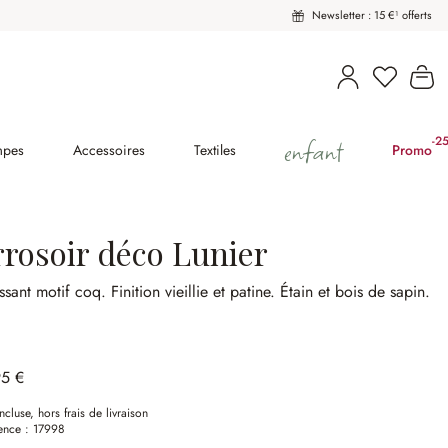
Newsletter : 15 €¹ offerts
Vous avez
Le
enfant
-2
(2
mpes
Accessoires
Textiles
Promo
rrosoir déco Lunier
ssant motif coq.
Finition vieillie et patine.
Étain et bois de sapin.
95 €
ncluse, hors frais de livraison
ence :
17998