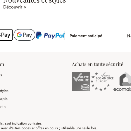
Découvrir »
No
Paiement antici
Paiement anticipé
on
Achats en toute sécurité
es
tyles
tapis
otin
ls, sauf indication contraire.
ec d'autres codes et offres en cours ; utilisable une seule fois.