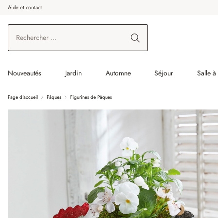
Aide et contact
enir au contenu principal
Aller à la recherche
Aller à la navigation principale
Nouveautés
Jardin
Automne
Séjour
Salle 
Page d'accueil
Pâques
Figurines de Pâques