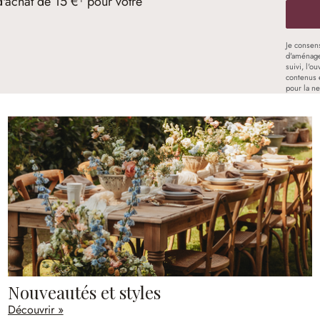
d'achat de 15 €¹ pour votre
Je consen
d'aménage
suivi, l'o
contenus 
pour la ne
Nouveautés et styles
Découvrir »