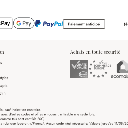
No
Paiement antici
Paiement anticipé
on
Achats en toute sécurité
es
tyles
tapis
otin
ls, sauf indication contraire.
ec d'autres codes et offres en cours ; utilisable une seule fois.
omme tels sont certifiés FSC)
a rubrique loberon.fr/Promo/. Aucun code n'est nécessaire. Valable jusqu'au 11/08/202