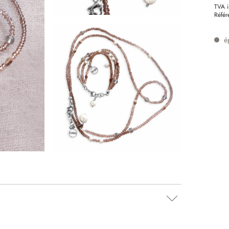
TVA i
Référ
é