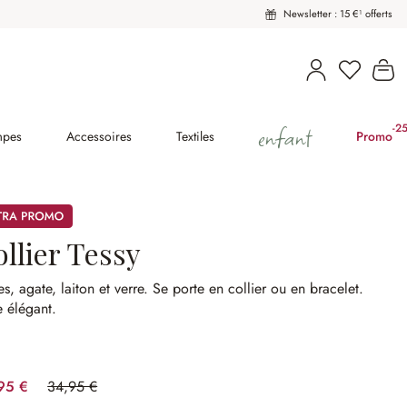
Newsletter : 15 €¹ offerts
Vous avez
Le
enfant
-2
(2
mpes
Accessoires
Textiles
Promo
mos
llier Tessy
es, agate, laiton et verre.
Se porte en collier ou en bracelet.
e élégant.
95 €
34,95 €
(28.61%spared)