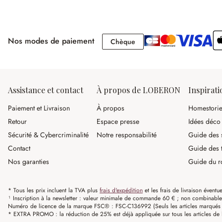
Nos modes de paiement
Chèque
Chèque
Assistance et contact
À propos de LOBERON
Inspirati
Paiement et Livraison
À propos
Homestori
Retour
Espace presse
Idées déco
Sécurité & Cybercriminalité
Notre responsabilité
Guide des s
Contact
Guide des 
Nos garanties
Guide du r
* Tous les prix incluent la TVA plus
frais d'expédition
et les frais de livraison éventue
¹ Inscription à la newsletter : valeur minimale de commande 60 € ; non combinable av
Numéro de licence de la marque FSC® : FSC-C136992 (Seuls les articles marqués c
* EXTRA PROMO : la réduction de 25% est déjà appliquée sur tous les articles de l