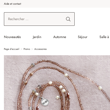
Aide et contact
enir au contenu principal
Aller à la recherche
Aller à la navigation principale
Nouveautés
Jardin
Automne
Séjour
Salle 
Page d'accueil
Promo
Accessoires