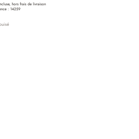
ncluse, hors frais de livraison
ence :
14259
puisé