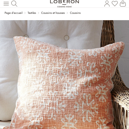
Vous a
Le
Revenir au contenu principal
Page d'accueil
Textiles
Coussins et housses
Coussins