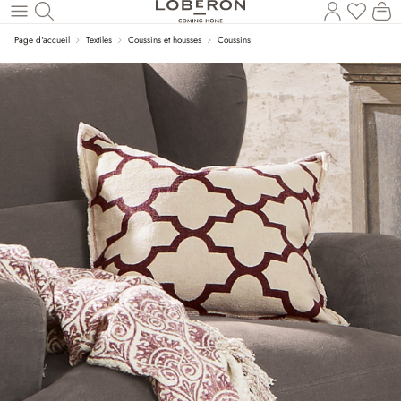
Vous a
Le
Revenir au contenu principal
Page d'accueil
Textiles
Coussins et housses
Coussins