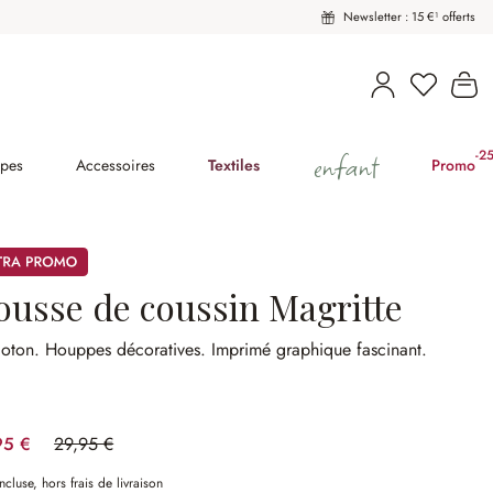
Newsletter : 15 €¹ offerts
Vous avez
Le
enfant
-2
(2
pes
Accessoires
Textiles
Promo
mos
ousse de coussin Magritte
coton.
Houppes décoratives.
Imprimé graphique fascinant.
95 €
29,95 €
(36.73%spared)
ncluse, hors frais de livraison