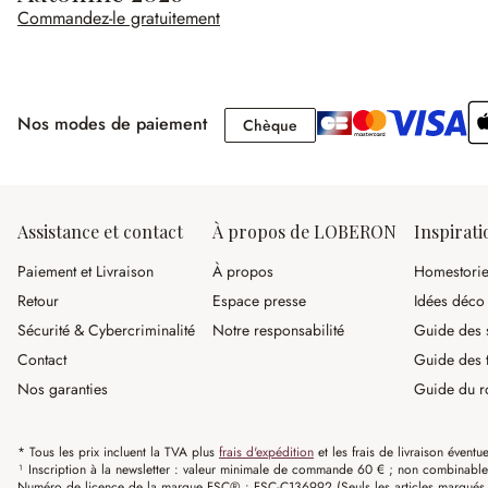
Commandez-le gratuitement
Nos modes de paiement
Chèque
Chèque
Assistance et contact
À propos de LOBERON
Inspirati
Paiement et Livraison
À propos
Homestori
Retour
Espace presse
Idées déco
Sécurité & Cybercriminalité
Notre responsabilité
Guide des s
Contact
Guide des 
Nos garanties
Guide du r
* Tous les prix incluent la TVA plus
frais d'expédition
et les frais de livraison éventue
¹ Inscription à la newsletter : valeur minimale de commande 60 € ; non combinable av
Numéro de licence de la marque FSC® : FSC-C136992 (Seuls les articles marqués c