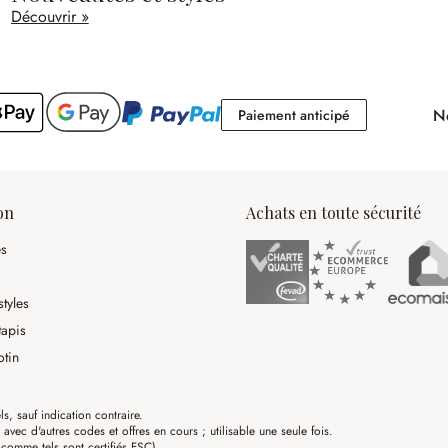
Découvrir »
No
Paiement antici
Paiement anticipé
on
Achats en toute sécurité
es
tyles
tapis
otin
ls, sauf indication contraire.
ec d'autres codes et offres en cours ; utilisable une seule fois.
omme tels sont certifiés FSC)