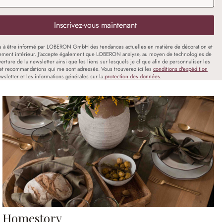
Inscrivez-vous maintenant
s à être informé par LOBERON GmbH des tendances actuelles en matière de décoration et
ment intérieur. J'accepte également que LOBERON analyse, au moyen de technologies de
uverture de la newsletter ainsi que les liens sur lesquels je clique afin de personnaliser les
et recommandations qui me sont adressés. Vous trouverez ici les
conditions d'expédition
wsletter et les informations générales sur la
protection des données
.
Homestory