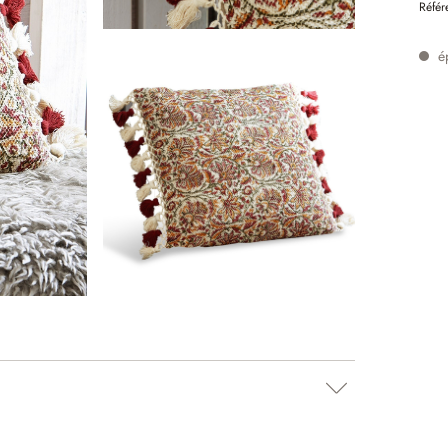
Référ
é