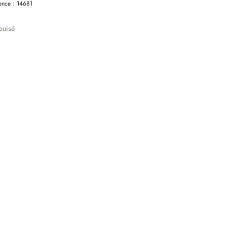
ence :
14681
puisé