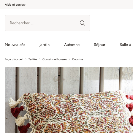
Aide et contact
enir au contenu principal
Aller à la recherche
Aller à la navigation principale
Nouveautés
Jardin
Automne
Séjour
Salle à
Page d'accueil
Textiles
Coussins et housses
Coussins