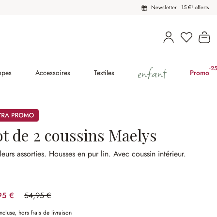
Newsletter : 15 €¹ offerts
Le
enfant
-2
(2
mpes
Accessoires
Textiles
Promo
mos
ot de 2 coussins Maelys
eurs assorties.
Housses en pur lin.
Avec coussin intérieur.
95 €
54,95 €
(27.3%spared)
ncluse, hors frais de livraison