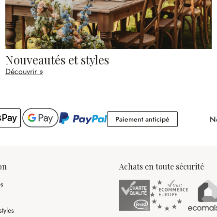
Nouveautés et styles
Découvrir »
No
Paiement antici
Paiement anticipé
on
Achats en toute sécurité
es
tyles