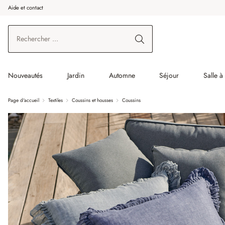
Aide et contact
enir au contenu principal
Aller à la recherche
Aller à la navigation principale
Nouveautés
Jardin
Automne
Séjour
Salle 
Page d'accueil
Textiles
Coussins et housses
Coussins