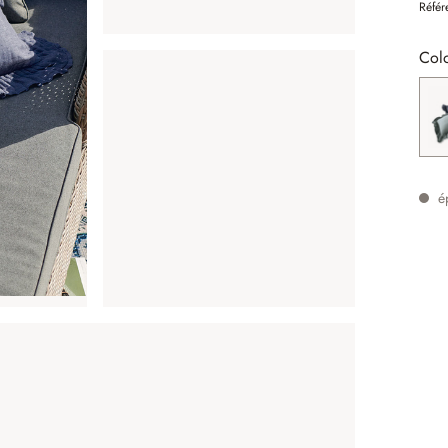
Référ
Colo
é