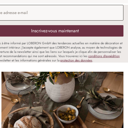
 e-mail
*
Inscrivez-vous maintenant
s à être informé par LOBERON GmbH des tendances actuelles en matière de décoration et
ment intérieur. J'accepte également que LOBERON analyse, au moyen de technologies de
uverture de la newsletter ainsi que les liens sur lesquels je clique afin de personnaliser les
et recommandations qui me sont adressés. Vous trouverez ici les
conditions d'expédition
wsletter et les informations générales sur la
protection des données
.