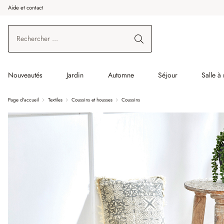
Aide et contact
enir au contenu principal
Aller à la recherche
Aller à la navigation principale
Nouveautés
Jardin
Automne
Séjour
Salle à
Page d'accueil
Textiles
Coussins et housses
Coussins