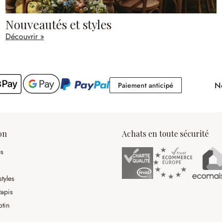
Nouveautés et styles
Découvrir »
No
Paiement antici
Paiement anticipé
on
Achats en toute sécurité
es
tyles
tapis
otin