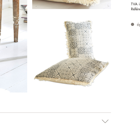
TVA i
Référ
é