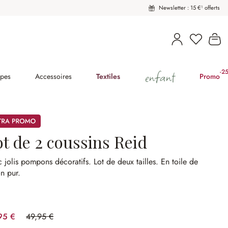
Newsletter : 15 €¹ offerts
Vous avez
Le
enfant
-2
(2
pes
Accessoires
Textiles
Promo
mos
ot de 2 coussins Reid
 jolis pompons décoratifs.
Lot de deux tailles.
En toile de
n pur.
95 €
49,95 €
(30.03%spared)