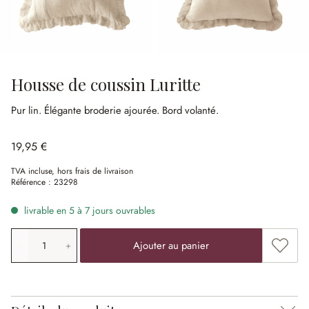
Housse de coussin Luritte
Pur lin.
Élégante broderie ajourée.
Bord volanté.
19,95 €
TVA incluse, hors frais de livraison
Référence :
23298
livrable en 5 à 7 jours ouvrables
Quantité de produit: saisissez la valeur souhaitée ou uti
Ajouter
Ajouter au panier