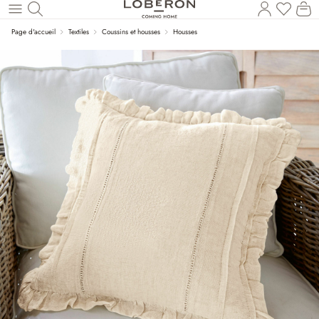
Vous a
Le
Revenir au contenu principal
Page d'accueil
Textiles
Coussins et housses
Housses