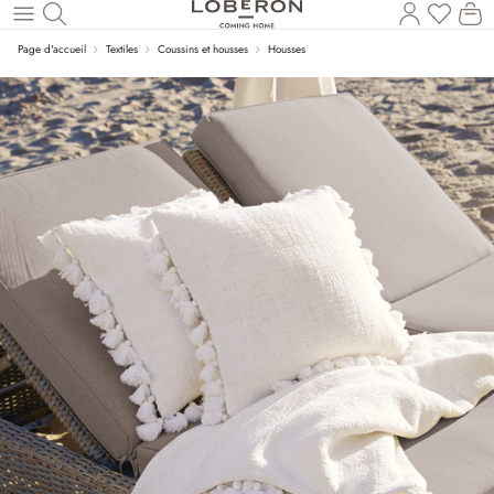
Vous a
Le
Revenir au contenu principal
Page d'accueil
Textiles
Coussins et housses
Housses