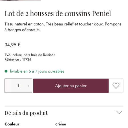
Lot de 2 housses de coussins Peniel
Tissu naturel en coton.
Très beau relief et toucher doux.
Pompons
à franges décoratifs.
34,95 €
TVA incluse, hors frais de livraison
Référence :
17734
livrable en 5 à 7 jours ouvrables
Quantité de produit: saisissez la valeur souhaitée ou uti
Ajouter
Ajouter au panier
Détails du produit
Couleur
crème