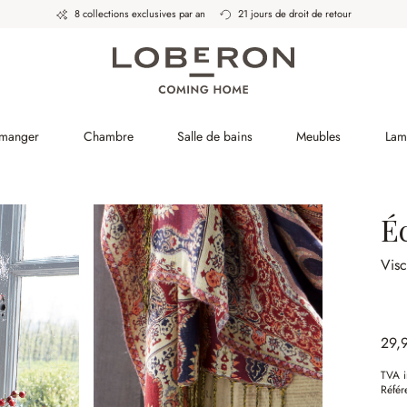
8 collections exclusives par an
21 jours de droit de retour
 manger
Chambre
Salle de bains
Meubles
Lam
É
Vis
29,
TVA i
Référ