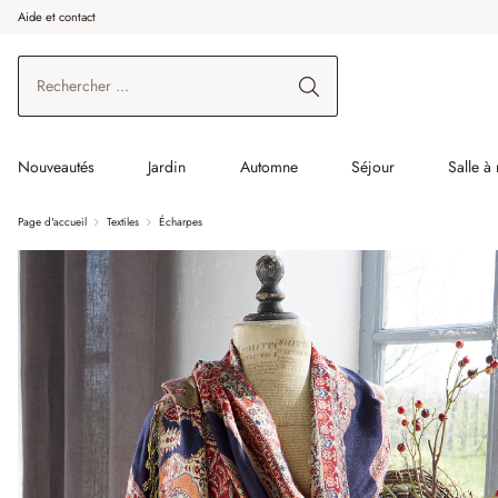
Aide et contact
enir au contenu principal
Aller à la recherche
Aller à la navigation principale
Nouveautés
Jardin
Automne
Séjour
Salle à
Page d'accueil
Textiles
Écharpes