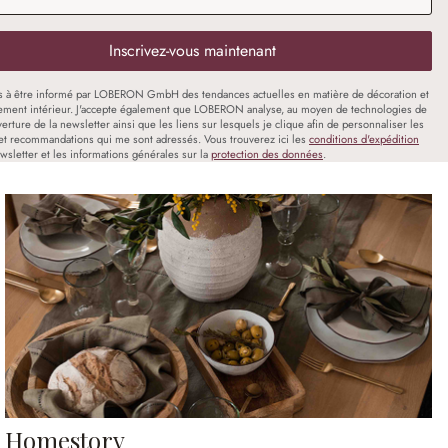
Inscrivez-vous maintenant
s à être informé par LOBERON GmbH des tendances actuelles en matière de décoration et
ment intérieur. J'accepte également que LOBERON analyse, au moyen de technologies de
uverture de la newsletter ainsi que les liens sur lesquels je clique afin de personnaliser les
et recommandations qui me sont adressés. Vous trouverez ici les
conditions d'expédition
wsletter et les informations générales sur la
protection des données
.
Homestory