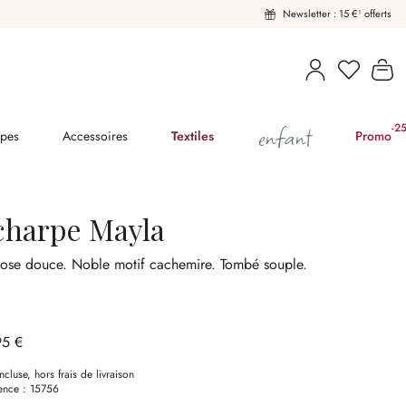
Newsletter : 15 €¹ offerts
Vous avez
Le
enfant
-2
(2
pes
Accessoires
Textiles
Promo
charpe Mayla
cose douce.
Noble motif cachemire.
Tombé souple.
95 €
ncluse, hors frais de livraison
ence :
15756