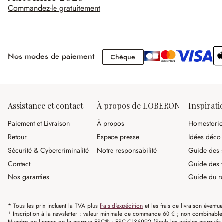
Commandez-le gratuitement
Nos modes de paiement
Chèque
Chèque
Assistance et contact
À propos de LOBERON
Inspirati
Paiement et Livraison
À propos
Homestori
Retour
Espace presse
Idées déco
Sécurité & Cybercriminalité
Notre responsabilité
Guide des s
Contact
Guide des 
Nos garanties
Guide du r
* Tous les prix incluent la TVA plus
frais d'expédition
et les frais de livraison éventue
¹ Inscription à la newsletter : valeur minimale de commande 60 € ; non combinable av
Numéro de licence de la marque FSC® : FSC-C136992 (Seuls les articles marqués c