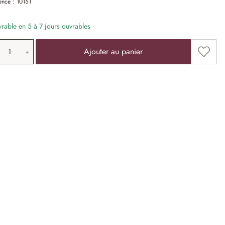
ence :
10151
vrable en 5 à 7 jours ouvrables
antité de produit: saisissez la valeur souha
Ajoute
Ajouter au panier