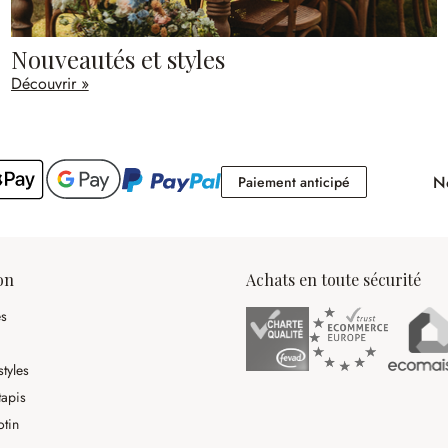
Nouveautés et styles
Découvrir »
No
Paiement antici
Paiement anticipé
on
Achats en toute sécurité
es
tyles
tapis
otin