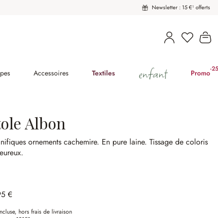
Newsletter : 15 €¹ offerts
Vous avez
Le
enfant
-2
(2
pes
Accessoires
Textiles
Promo
tole Albon
nifiques ornements cachemire.
En pure laine.
Tissage de coloris
eureux.
95 €
ncluse, hors frais de livraison