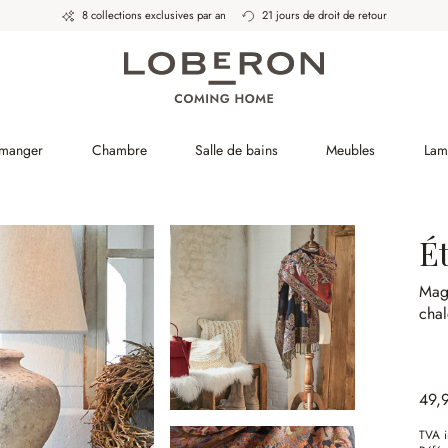
8 collections exclusives par an
21 jours de droit de retour
 manger
Chambre
Salle de bains
Meubles
Lam
É
Mag
chal
49,
TVA i