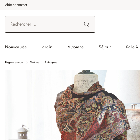
Aide et contact
enir au contenu principal
Aller à la recherche
Aller à la navigation principale
Nouveautés
Jardin
Automne
Séjour
Salle à
Page d'accueil
Textiles
Écharpes