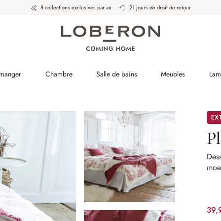
8 collections exclusives par an
21 jours de droit de retour
 manger
Chambre
Salle de bains
Meubles
Lam
Pro
P
Dess
moe
39,