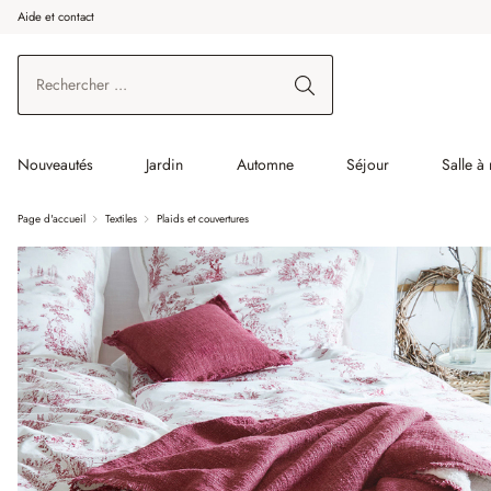
Aide et contact
enir au contenu principal
Aller à la recherche
Aller à la navigation principale
Nouveautés
Jardin
Automne
Séjour
Salle à
Page d'accueil
Textiles
Plaids et couvertures