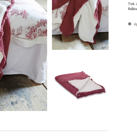
TVA i
Référ
é