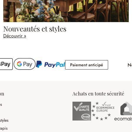
Nouveautés et styles
Découvrir »
No
Paiement antici
Paiement anticipé
on
Achats en toute sécurité
es
tyles
tapis