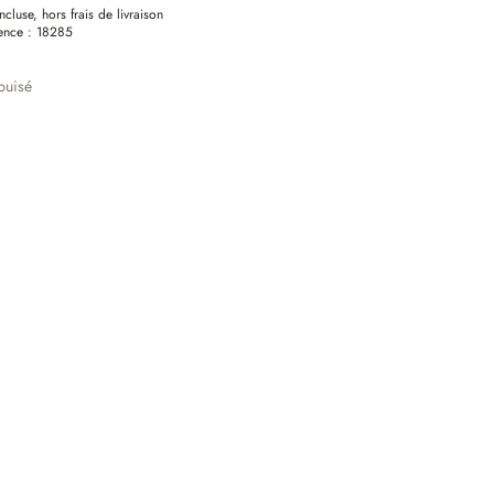
ncluse, hors frais de livraison
ence :
18285
puisé