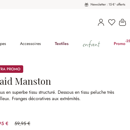
Newsletter : 15 €¹ offerts
Vous avez
Le
enfant
-2
(2
pes
Accessoires
Textiles
Promo
mos
laid Manston
us en superbe tissu structuré.
Dessous en tissu peluche très
lleux.
Franges décoratives aux extrémités.
95 €
59,95 €
(33.36%spared)