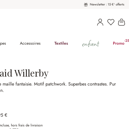
Newsletter : 15 €¹ offerts
Vous avez
Le
enfant
-2
(2
pes
Accessoires
Textiles
Promo
aid Willerby
e maille fantaisie.
Motif patchwork.
Superbes contrastes.
Pur
n.
95 €
ncluse, hors frais de livraison