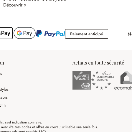
Découvrir »
No
Paiement antici
Paiement anticipé
on
Achats en toute sécurité
es
tyles
tapis
otin
ls, sauf indication contraire.
ec d'autres codes et offres en cours ; utilisable une seule fois.
omme tels sont certifiés FSC)