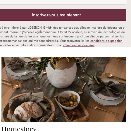
Inscrivez-vous maintenant
s à être informé par LOBERON GmbH des tendances actuelles en matière de décoration et
ment intérieur. J'accepte également que LOBERON analyse, au moyen de technologies de
uverture de la newsletter ainsi que les liens sur lesquels je clique afin de personnaliser les
et recommandations qui me sont adressés. Vous trouverez ici les
conditions d'expédition
wsletter et les informations générales sur la
protection des données
.
Homestory