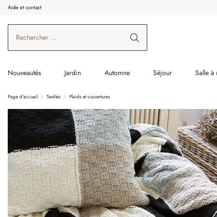
Aide et contact
enir au contenu principal
Aller à la recherche
Aller à la navigation principale
Nouveautés
Jardin
Automne
Séjour
Salle à
Page d'accueil
Textiles
Plaids et couvertures