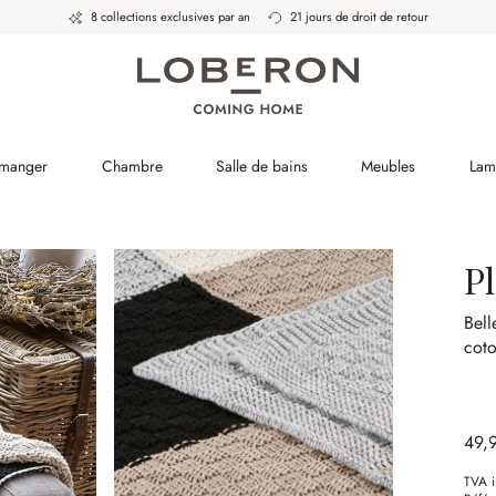
8 collections exclusives par an
21 jours de droit de retour
 manger
Chambre
Salle de bains
Meubles
Lam
Pl
Bell
coto
49,
TVA i