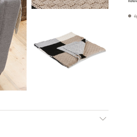
Référ
é