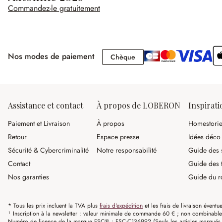
Commandez-le gratuitement
Nos modes de paiement
Chèque
Chèque
Assistance et contact
À propos de LOBERON
Inspirati
Paiement et Livraison
À propos
Homestori
Retour
Espace presse
Idées déco
Sécurité & Cybercriminalité
Notre responsabilité
Guide des s
Contact
Guide des 
Nos garanties
Guide du r
* Tous les prix incluent la TVA plus
frais d'expédition
et les frais de livraison éventue
¹ Inscription à la newsletter : valeur minimale de commande 60 € ; non combinable av
Numéro de licence de la marque FSC® : FSC-C136992 (Seuls les articles marqués c