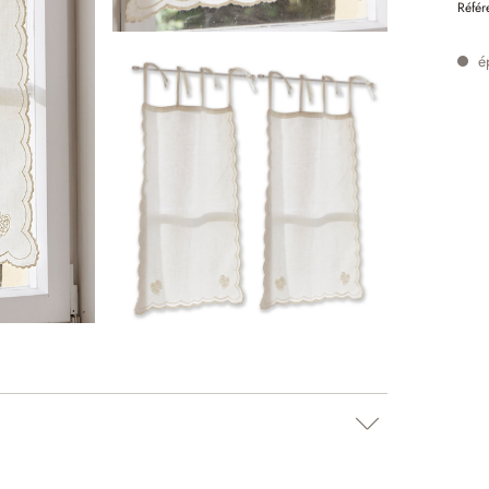
Référ
é