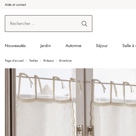
Aide et contact
enir au contenu principal
Aller à la recherche
Aller à la navigation principale
Nouveautés
Jardin
Automne
Séjour
Salle à
Page d'accueil
Textiles
Rideaux
Brise-bise