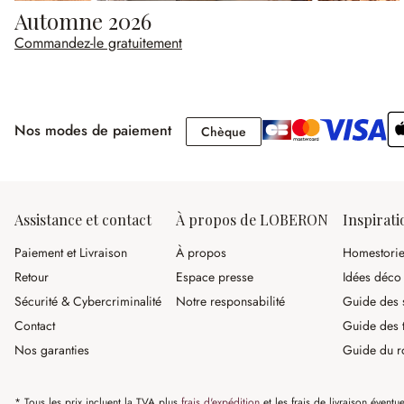
Automne 2026
Commandez-le gratuitement
Nos modes de paiement
Chèque
Chèque
Assistance et contact
À propos de LOBERON
Inspirati
Paiement et Livraison
À propos
Homestori
Retour
Espace presse
Idées déco
Sécurité & Cybercriminalité
Notre responsabilité
Guide des s
Contact
Guide des 
Nos garanties
Guide du r
* Tous les prix incluent la TVA plus
frais d'expédition
et les frais de livraison éventue