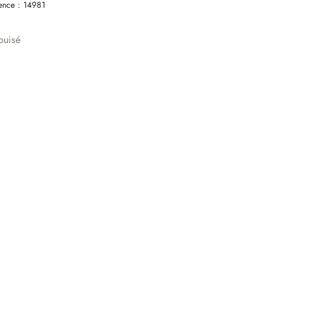
ence :
14981
puisé