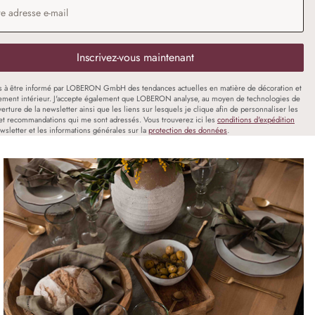
Inscrivez-vous maintenant
s à être informé par LOBERON GmbH des tendances actuelles en matière de décoration et
ment intérieur. J'accepte également que LOBERON analyse, au moyen de technologies de
uverture de la newsletter ainsi que les liens sur lesquels je clique afin de personnaliser les
et recommandations qui me sont adressés. Vous trouverez ici les
conditions d'expédition
wsletter et les informations générales sur la
protection des données
.