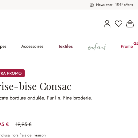
Newsletter : 15 €¹ offerts
Vous avez
Le
enfant
-2
(2
pes
Accessoires
Textiles
Promo
mos
rise-bise Consac
icate bordure ondulée.
Pur lin.
Fine broderie.
95 €
19,95 €
(35.09%spared)
ncluse, hors frais de livraison