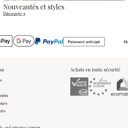
Nouveautés et styles
Découvrir »
No
Paiement antici
Paiement anticipé
on
Achats en toute sécurité
es
tyles
tapis
otin
ls, sauf indication contraire.