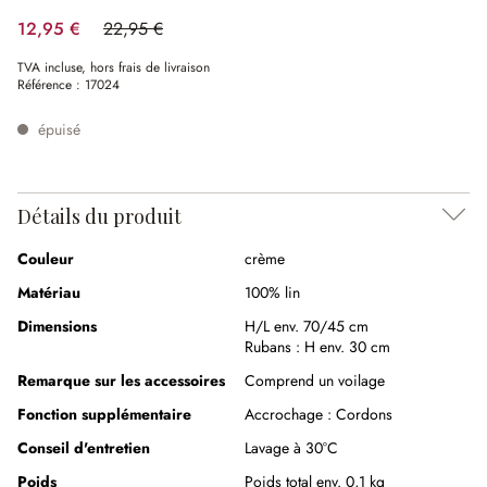
12,95 €
22,95 €
(43.57%spared)
TVA incluse, hors frais de livraison
Référence :
17024
épuisé
Détails du produit
Couleur
crème
Matériau
100% lin
Dimensions
H/L env. 70/45 cm
Rubans :
H env. 30 cm
Remarque sur les accessoires
Comprend un voilage
Fonction supplémentaire
Accrochage :
Cordons
Conseil d'entretien
Lavage à 30°C
Poids
Poids total env. 0,1 kg