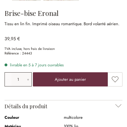
Brise-bise Eronal
Tissu en lin fin.
Imprimé oiseau romantique.
Bord volanté aérien.
39,95 €
TVA incluse, hors frais de livraison
Référence :
24443
livrable en 5 à 7 jours ouvrables
Quantité de produit: saisissez la valeur souhaitée ou uti
Ajouter
Ajouter au panier
Détails du produit
Couleur
multicolore
Matériau
100% lin