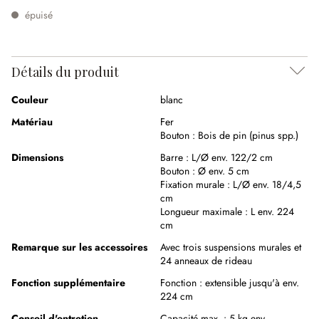
épuisé
Détails du produit
Couleur
blanc
Matériau
Fer
Bouton :
Bois de pin (pinus spp.)
Dimensions
Barre :
L/Ø env. 122/2 cm
Bouton :
Ø env. 5 cm
Fixation murale :
L/Ø env. 18/4,5
cm
Longueur maximale :
L env. 224
cm
Remarque sur les accessoires
Avec trois suspensions murales et
24 anneaux de rideau
Fonction supplémentaire
Fonction :
extensible jusqu'à env.
224 cm
Conseil d'entretien
Capacité max. : 5 kg env.