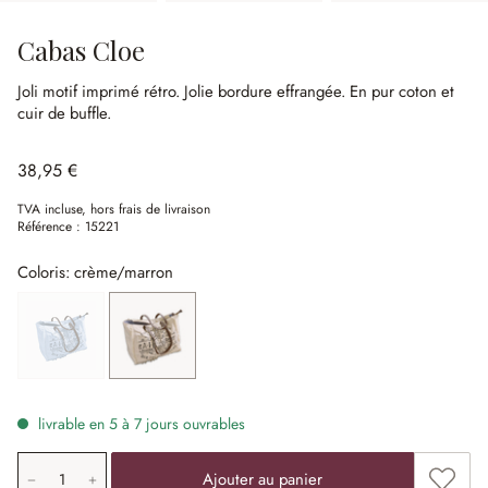
Cabas Cloe
Joli motif imprimé rétro.
Jolie bordure effrangée.
En pur coton et
cuir de buffle.
38,95 €
TVA incluse, hors frais de livraison
Référence :
15221
Coloris: crème/marron
bleu/marron
(Cette option n'est pas disponible actuellement.)
crème/marron
livrable en 5 à 7 jours ouvrables
Quantité de produit: saisissez la valeur souhaitée ou uti
Ajouter
Ajouter au panier