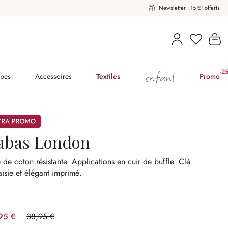
Newsletter : 15 €¹ offerts
Vous avez
Le
enfant
-2
(2
pes
Accessoires
Textiles
Promo
mos
abas London
e de coton résistante.
Applications en cuir de buffle.
Clé
aisie et élégant imprimé.
95 €
38,95 €
(35.94%spared)