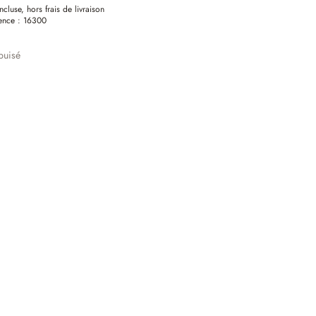
ncluse, hors frais de livraison
ence :
16300
puisé