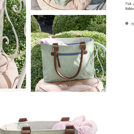
TVA i
Référ
é