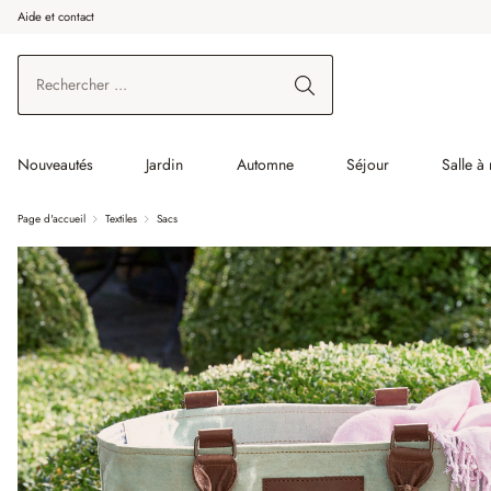
Aide et contact
enir au contenu principal
Aller à la recherche
Aller à la navigation principale
Nouveautés
Jardin
Automne
Séjour
Salle à
Page d'accueil
Textiles
Sacs