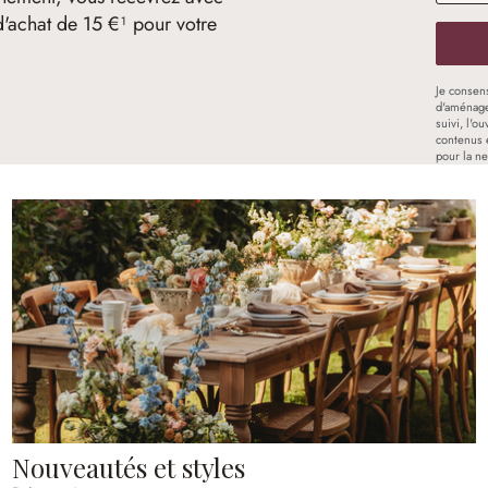
d'achat de 15 €¹ pour votre
Je consen
d'aménage
suivi, l'o
contenus 
pour la ne
Nouveautés et styles