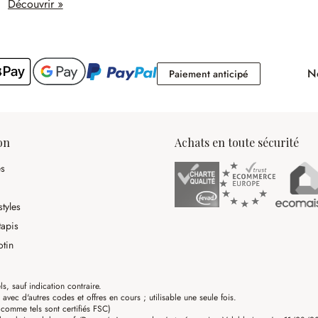
Découvrir »
No
Paiement antici
Paiement anticipé
on
Achats en toute sécurité
es
tyles
tapis
otin
ls, sauf indication contraire.
ec d'autres codes et offres en cours ; utilisable une seule fois.
omme tels sont certifiés FSC)