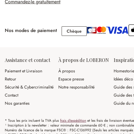
Commandez-le gratuitement
Nos modes de paiement
Chèque
Chèque
Assistance et contact
À propos de LOBERON
Inspirati
Paiement et Livraison
À propos
Homestori
Retour
Espace presse
Idées déco
Sécurité & Cybercriminalité
Notre responsabilité
Guide des s
Contact
Guide des 
Nos garanties
Guide du r
* Tous les prix incluent la TVA plus
frais d'expédition
et les frais de livraison éventue
¹ Inscription à la newsletter : valeur minimale de commande 60 € ; non combinable av
Numéro de licence de la marque FSC® : FSC-C136992 (Seuls les articles marqués c