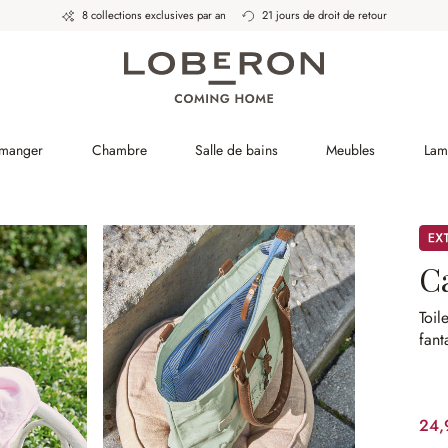
8 collections exclusives par an
21 jours de droit de retour
 manger
Chambre
Salle de bains
Meubles
Lam
Pro
C
Toil
fant
24,