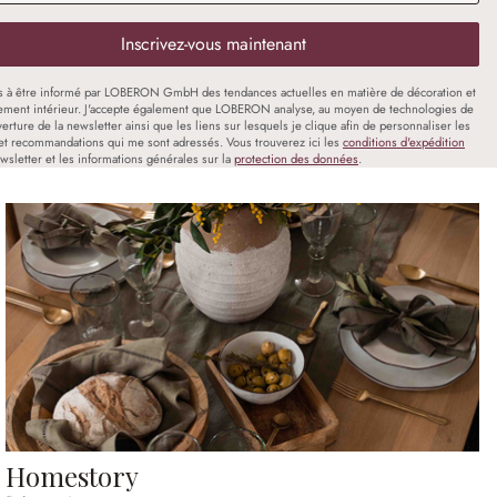
Inscrivez-vous maintenant
s à être informé par LOBERON GmbH des tendances actuelles en matière de décoration et
ment intérieur. J'accepte également que LOBERON analyse, au moyen de technologies de
uverture de la newsletter ainsi que les liens sur lesquels je clique afin de personnaliser les
et recommandations qui me sont adressés. Vous trouverez ici les
conditions d'expédition
wsletter et les informations générales sur la
protection des données
.
Homestory