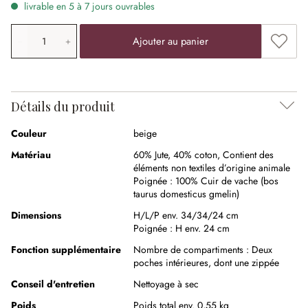
livrable en 5 à 7 jours ouvrables
Quantité de produit: saisissez la valeur souhaitée ou uti
Ajouter
Ajouter au panier
Détails du produit
Couleur
beige
Matériau
60% Jute
,
40% coton
,
Contient des
éléments non textiles d’origine animale
Poignée :
100% Cuir de vache (bos
taurus domesticus gmelin)
Dimensions
H/L/P env. 34/34/24 cm
Poignée :
H env. 24 cm
Fonction supplémentaire
Nombre de compartiments :
Deux
poches intérieures, dont une zippée
Conseil d'entretien
Nettoyage à sec
Poids
Poids total env. 0,55 kg