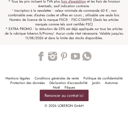
* Tous les prix incluent la TVA plus
frais d'expédition
et les frais de livraison
éventuels, sauf indication contraire.
¹ Inscription à la newsletter : valeur minimale de commande 60 € ; non
combinable avec d'autres codes et offres en cours ; utilisable une seule fois.
Numéro de licence de la marque FSC® : FSC-C136992 (Seuls les articles
marqués comme tels sont certifiés FSC)
* EXTRA PROMO : la réduction de 25% est déjà appliquée sur tous les articles
de la rubrique loberon.fr/Promo/. Aucun code n'est nécessaire. Valable jusqu'au
11/08/2026 et dans la limite des stocks disponibles.
Trustpilot
Mentions légales
Conditions générales de vente
Politique de confidentialité
Protection des données
Déclaration d’accessibilité
Jardin
Automne
Noël
Pâques
Renoncer au contrat ici
© 2026 LOBERON GmbH