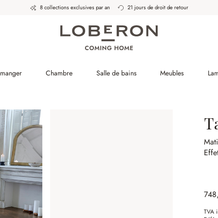
8 collections exclusives par an
21 jours de droit de retour
à manger
Chambre
Salle de bains
Meubles
La
T
Mati
Effe
748
TVA i