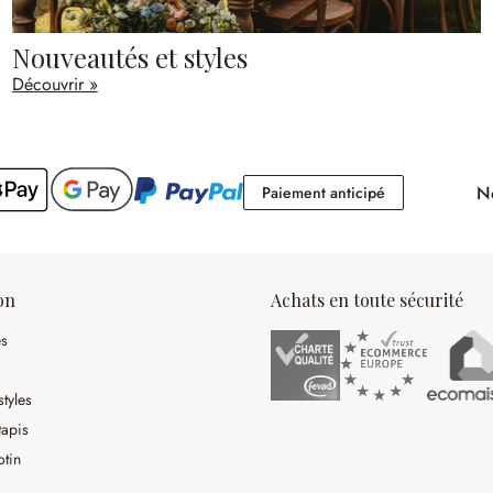
Nouveautés et styles
Découvrir »
No
Paiement antici
Paiement anticipé
on
Achats en toute sécurité
es
tyles
tapis
otin