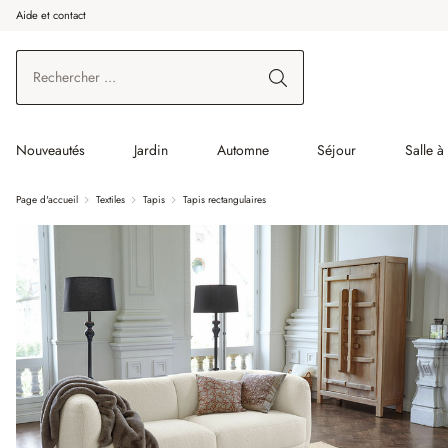
Aide et contact
enir au contenu principal
Aller à la recherche
Aller à la navigation principale
Nouveautés
Jardin
Automne
Séjour
Salle 
Page d'accueil
Textiles
Tapis
Tapis rectangulaires