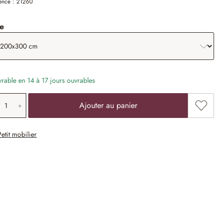
ence :
21260
sélectionner
le
vrable en 14 à 17 jours ouvrables
antité de produit: saisissez la valeur souha
Ajouter
Ajouter au panier
Petit mobilier