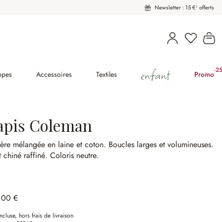
Newsletter : 15 €¹ offerts
Le
enfant
-2
(2
mpes
Accessoires
Textiles
Promo
apis Coleman
ère mélangée en laine et coton.
Boucles larges et volumineuses.
t chiné raffiné.
Coloris neutre.
,00 €
ncluse, hors frais de livraison