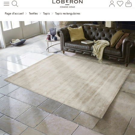
Le
Revenir au contenu principal
Page d'accueil
Textiles
Tapis
Tapis rectangulaires