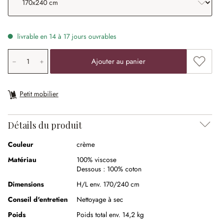
livrable en 14 à 17 jours ouvrables
Quantité de produit: saisissez la valeur souhaitée ou uti
Ajouter
Ajouter au panier
Petit mobilier
Détails du produit
Couleur
crème
Matériau
100% viscose
Dessous :
100% coton
Dimensions
H/L env. 170/240 cm
Conseil d'entretien
Nettoyage à sec
Poids
Poids total env. 14,2 kg