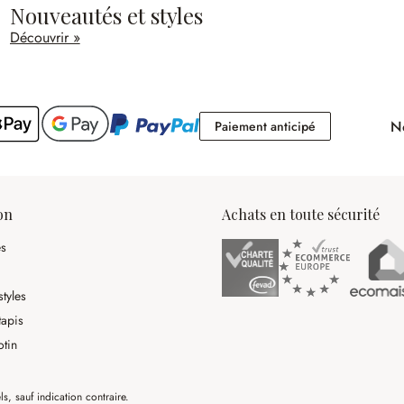
Nouveautés et styles
Découvrir »
No
Paiement antici
Paiement anticipé
on
Achats en toute sécurité
es
tyles
tapis
otin
ls, sauf indication contraire.