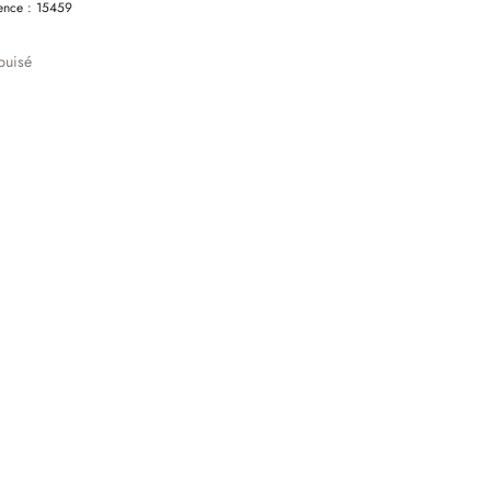
ence :
15459
puisé