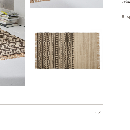
Référ
é