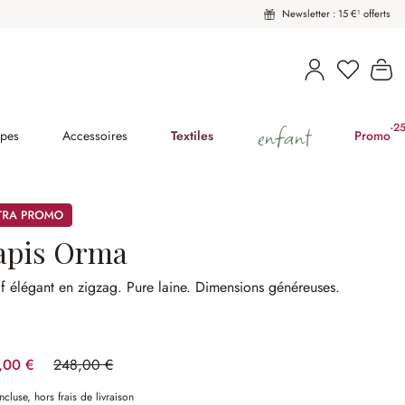
Newsletter : 15 €¹ offerts
Vous avez
Le
enfant
-2
(2
pes
Accessoires
Textiles
Promo
mos
apis Orma
f élégant en zigzag.
Pure laine.
Dimensions généreuses.
,00 €
248,00 €
(32.26%spared)
ncluse, hors frais de livraison