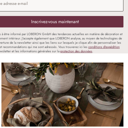
Inscrivez-vous maintenant
s à être informé par LOBERON GmbH des tendances actuelles en matière de décoration et
ment intérieur. J'accepte également que LOBERON analyse, au moyen de technologies de
uverture de la newsletter ainsi que les liens sur lesquels je clique afin de personnaliser les
et recommandations qui me sont adressés. Vous trouverez ici les
conditions d'expédition
wsletter et les informations générales sur la
protection des données
.