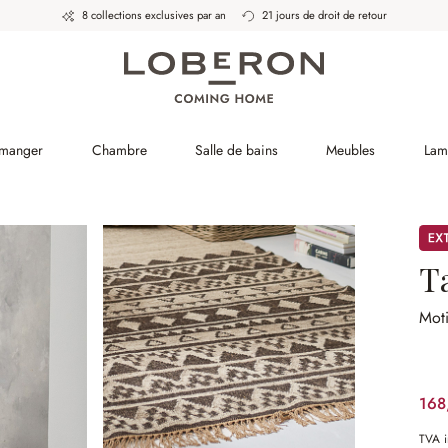
8 collections exclusives par an
21 jours de droit de retour
 manger
Chambre
Salle de bains
Meubles
Lam
Pro
T
Moti
168
TVA i