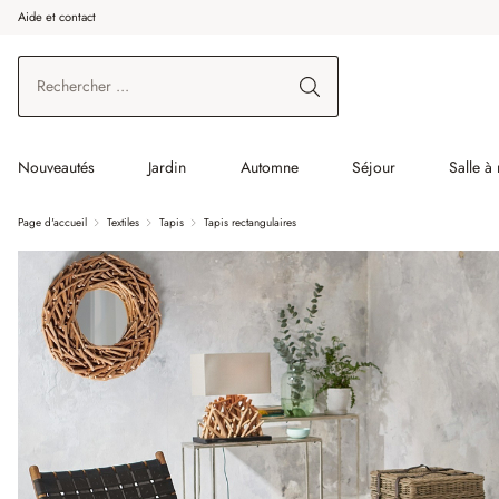
Aide et contact
enir au contenu principal
Aller à la recherche
Aller à la navigation principale
Nouveautés
Jardin
Automne
Séjour
Salle à
Page d'accueil
Textiles
Tapis
Tapis rectangulaires