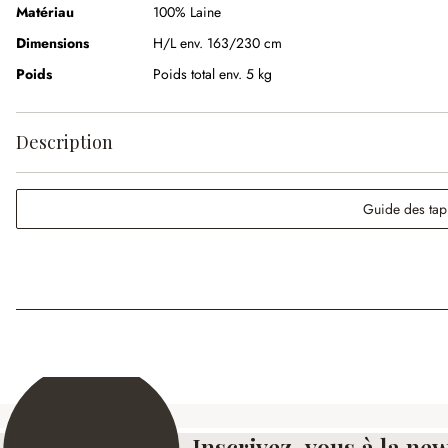
Matériau
100% Laine
Dimensions
H/L env. 163/230 cm
Poids
Poids total env. 5 kg
Description
Guide des tap
Inscrivez-vous à la new